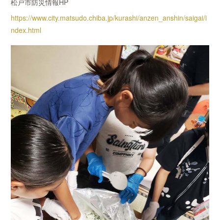
松戸市防災情報HP
https://www.city.matsudo.chiba.jp/kurashi/anzen_anshin/saigai/i
ndex.html