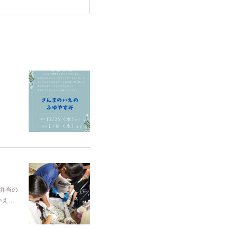
お弁当の
いえ…