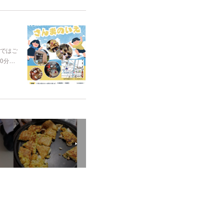
かではご
0分…